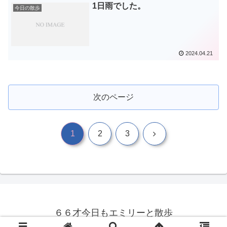
1日雨でした。
今日の散歩
2024.04.21
次のページ
次
1
2
3
へ
６６才今日もエミリーと散歩