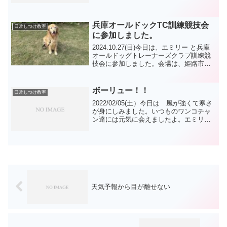
けにしました。太極拳の方々は エミリ
ーが行くと 丁度休憩中で「エミリータ
イム」と言...
兵庫オールドックTC訓練競技会
日常しつけ教室
に参加しました。
2024.10.27(日)今日は、エミリー と兵庫
オールドッグトレーナーズクラブ訓練競
技会に参加しました。会場は、姫路市の
大塩シーサイドパークに行きました。予
定通り9時に開始されましたが、心配性の
為6時過ぎに出発しました。今回の出陳
ボーリュー！！
日常しつけ教室
は、比較...
2022/02/05(土）今日は 風が強くて寒さ
が身にしみました。いつものワンコチャ
ン達には元気に会えましたよ。エミリー
は ボールを投げると飛び込んできます
が、ロングリードが風に流されます。エ
ミリーのボールは比較的重めで 風の影
響はあまりな...
天気予報から目が離せない