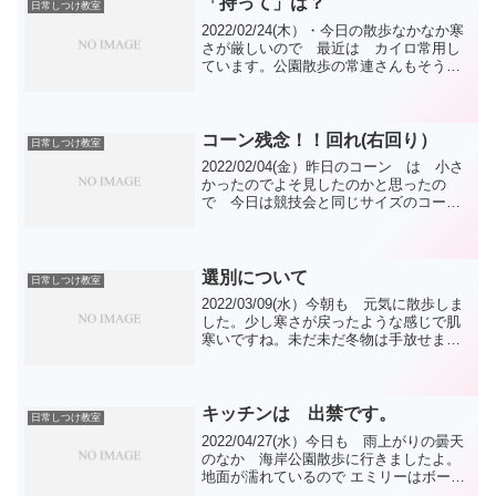
「持って」は？
日常しつけ教室
2022/02/24(木）・今日の散歩なかなか寒
さが厳しいので 最近は カイロ常用し
ています。公園散歩の常連さんもそうな
のかしら。エミリーも いつもの皆様と
ご挨拶できました。シェパードのハナ嬢
との距離は変わらずです。・「持って」
は？私と遊ん...
コーン残念！！回れ(右回り）
日常しつけ教室
2022/02/04(金）昨日のコーン は 小さ
かったのでよそ見したのかと思ったの
で 今日は競技会と同じサイズのコーン
を用意しましたよ。「回れ(右回り）」や
ってみました。コーンを回ってから ガ
ン見（よそ見じゃない注目）でした。し
かも失速 そ...
選別について
日常しつけ教室
2022/03/09(水）今朝も 元気に散歩しま
した。少し寒さが戻ったような感じで肌
寒いですね。未だ未だ冬物は手放せませ
んね。散歩の皆様さんも 太極拳の方々
も元気でしたよ。いきなりのタイトルで
すが、ワンコの競技課目です。よくニュ
ースなどで ...
キッチンは 出禁です。
日常しつけ教室
2022/04/27(水）今日も 雨上がりの曇天
のなか 海岸公園散歩に行きましたよ。
地面が濡れているので エミリーはボール
で遊ばずに 海岸の西の端までの散歩だ