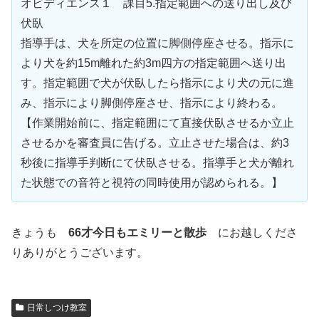
オビディエンス１ 課目5.指定範囲への送り出し及び
伏臥
指導手は、犬を所定の位置に脚側停座させる。指示に
より犬を約15m離れた約3m四方の指定範囲へ送り出
す。指定範囲で犬が伏臥したら指示により犬の元に進
み、指示により脚側停座させ、指示により終わる。
【作業開始前に、指定範囲にて直接伏臥させるか立止
させるかを審査員に告げる。立止させた場合は、約3
秒後に指導手判断にて伏臥させる。指導手と犬が離れ
た状態での音符と視符の同時使用が認められる。】
きょうも
66才今日もエミリーと散歩
にお越しくださ
りありがとうございます。
日常しつけ教室