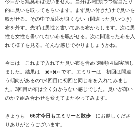
今日から無臭布は使いません。当分は3種類づつ総当たり
的に臭いを取ってもらいます。まず臭い付きだけで臭いを
嗅がせる。その中で反応が良くない（間違った臭いつき)
布を外す。先ずは男性と書いてある布からします。次に男
性も女性も書いてない布を嗅がせる。次に間違った布を入
れて様子を見る。そんな感じでやりましょうかね。
今日は これまで入れてた臭い布を含め 3種類４回実施し
ました。結果は ✖️○✖️○ です。エミリーは 初回は間違
う傾向があるので4回目に初回と同じ布を入れてみまし
た。3回目の布は全く分からない感じでした。臭いが薄い
のか？組み合わせを変えてまたやってみます。
きょうも
66才今日もエミリーと散歩
にお越しくださ
りありがとうございます。