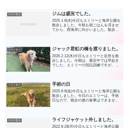
ジムは盛況でした。
今日の散歩
2025.1.8(水)今日もエミリーと海岸公園を
散歩しました。今朝も朝ごはんを済ませ
てから、西海岸に向かいました。散歩の
方も少ないですね。今朝は、柴犬兄弟
達 TP君 達に会いました。今日は、近
場に歩いて買い物に行きました。寒いと
体が動かない...
ジャック君虹の橋を渡りました。
今日の散歩
2026.2.12(木)今日もエミリーと近所を散
歩しました。今朝は、最近中では早起き
でした。エミリーの預託訓練ですが、外
が暗いと中々起きれませんが、・・。エ
ミリーを送り出して家事や自分の外出の
用意などして、エミリーの絶不調の被毛
の手入れをし...
手術の日
今日の散歩
2025.8.8(金)今日もエミリーと海岸公園を
散歩しました。今日のエミリーは、手術
日なので、散歩の後の食事はできませ
ん。かわいそうですが、手術が滞りなく
進行するためには、仕方ありません。(右
後脚に出来物ができました)今朝は、TP君
達 フレ...
ライフジャケット外しました。
今日の散歩
2022.8.29(月)今日もエミリーと海岸公園