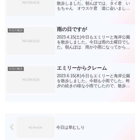
散歩しました。朝んぽでは、タイ君 い
もちゃん オウスケ君 達に会いました
よ。夕散歩では、ミレーちゃん エルモ
君 達に会いましたよ。遠目にサンタ君が
お母さんと泳いでいたかな？久しぶりの
ゴールデン...
雨の日ですが
今日の散歩
2023.4.15(土)今日もエミリーと海岸公園
を散歩しました。今日は雨の土曜日でし
た。朝んぽは 雨が小雨になってから行
きました。傘をさしてましたが途中で閉
じました。エミリーはお腹ガードのため
につなぎ(？服)を着せました。今日のコー
スは東海...
エミリーからクレーム
今日の散歩
2023.6.15(木)今日もエミリーと海岸公園
を散歩しました。今朝も小雨でした。昨
夕の続きの様な小雨でしたので、散歩に
行きました。西の広場でロングリードで
30m走走ってもらいました。流石に3回目
は疲れたのか、「ブヒッ」と唸るような
怒るよう...
今日は草むしり