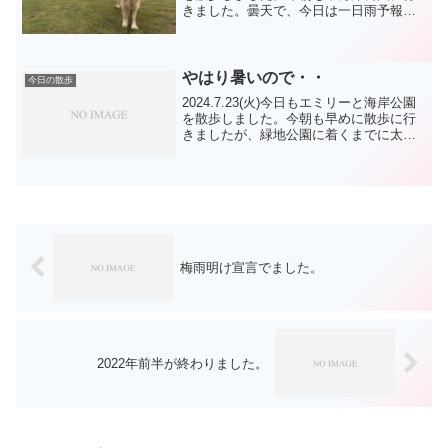
きました。曇天で、今日は一日雨予報
で、行けるうちに散歩に行こうと出かけ
ました。途中で老犬の柴犬さんに会いま
したが、なぜか他にはワンコさんは見か
けませんでした...
やはり暑いので・・
今日の散歩
2024.7.23(火)今日もエミリーと海岸公園
を散歩しました。今朝も早めに散歩に行
きましたが、緑地公園に着くまでに太陽
さんは上がっていました。雲が遮ってい
る間に動こうとしましたが、そんなに都
合良くはいきません。日の出の時間はと
っくに過ぎて...
梅雨明け宣言でました。
2022年前半が終わりました。