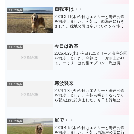
いのでボールで持来などして少し動いて
もらいました。...
自転車は・・
今日の散歩
2026.3.11(水)今日もエミリーと海岸公園
を散歩しました。今朝は、西海岸に行き
ました。緑地公園は空いていたので少し
脚側しました。西に回るときは陸鏡を使
うのが多いですが、自転車で通る方も多
く歩行者のことは眼中にない様です。来
月から道交法...
今日は教室
今日の散歩
2025.4.23(水）今日もエミリーと海岸公園
を散歩しました。今朝は、丁度雨上がり
で、エミリーはお腹エプロン、私は長靴
で東海岸まで行きました。地面は、多少
濡れてますが、気持ちよく散歩できまし
た。今朝は、柴犬君たち TP君 ニコ
君 達に会い...
寒波襲来
今日の散歩
2024.1.23(火)今日もエミリーと海岸公園
を散歩しました。今朝も明るくなってか
ら朝んぽに行きました。今日も緑地公園
に行きましたが、先客がおられて、テニ
スのサーブ練習でした。公園の敷地の端
を使っておられたので、エミリーは、反
対の端を、紐...
庭で・・
今日の散歩
2026.4.15(水)今日もエミリーと海岸公園
を散歩しました。今朝も東海岸公園に行