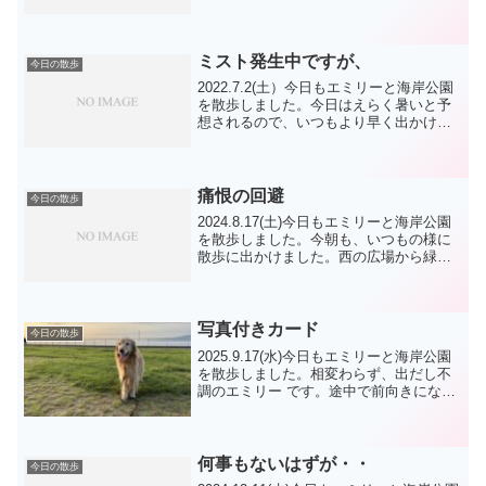
すね。春のスタイルですが中は着込んで
いないと寒い様な朝でした。今日は久し
ぶりに GSハナちゃんに会いました。今
日は挨拶で...
ミスト発生中ですが、
今日の散歩
2022.7.2(土）今日もエミリーと海岸公園
を散歩しました。今日はえらく暑いと予
想されるので、いつもより早く出かけま
した。そうしたら、歩行練習の伯父さん
とか、イモ子ちゃん達に会いましたよ。
皆 メッチャ早起きしてるのね。それで
も いつもの広...
痛恨の回避
今日の散歩
2024.8.17(土)今日もエミリーと海岸公園
を散歩しました。今朝も、いつもの様に
散歩に出かけました。西の広場から緑地
公園に回りました。みんなのいる所から
緑地公園まで咬みパッドを見せて・投げ
て注意を引きます。１本だけロング招呼
を決めました...
写真付きカード
今日の散歩
2025.9.17(水)今日もエミリーと海岸公園
を散歩しました。相変わらず、出だし不
調のエミリー です。途中で前向きになる
又は諦めになるかですが、案外絶対に嫌
ではないと思っているのですが、・・。
今日も緑地公園で折り返しました。今朝
は、ラッキ...
何事もないはずが・・
今日の散歩