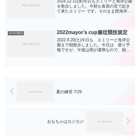
2024.12.11(水)今日もエミリーと海岸公園
を散歩しました。今朝も食器の音で起き
て来たエミリー です。そのまま西海岸へ
と行きました。西海岸で写真を撮って東
海岸を回って帰って来ました。今朝は、
フランちゃん おうすけ・モモコ兄妹
TP君 ...
2022mayor’s cup服従競技規定
今日の散歩
2022.8.20(土)今日も エミリーと海岸公
園まで朝散歩しました。今日は 曇り予
報ですが、午後は雨が濃厚なので、朝ん
ぽがんばりました。GRのマルちゃんに会
いましたよ。前日分でお伝えしました
が、霧ヶ峰のフェスティバルに参加にあ
たって規定を...
夏の練習 7/29
おもちゃはカジカジ