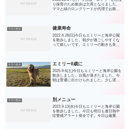
り保育のため散歩は欠席となりました。
ママと緑のロングリードが代理でお散歩
しました。マリン1号車は2ドアのタイプ
でゲージも積んでいませんでしたので
ちょっと危険でしたが 2号車になって後
ろのスペ...
健康寿命
今日の散歩
2022.8.28(日)今日もエミリーと海岸公園
を散歩しました。朝夕が過ごしやすくな
って嬉しいです。エミリーの動きも良く
なった気がします。上手くできると、
次々とさせてしまうのはダメですね。何
事もほどほどに。朝んぽは、ジャック
君 もち君 イモ...
エミリー8歳に
今日の散歩
2025.9.6(土)今日もエミリーと海岸公園を
散歩しました。台風が過ぎたました、今
朝は普通に出かけられました。少し遅く
なると、早起きの皆さんはもうお帰りで
すね。おかえりの皆さんに”いってらっし
ゃい”と、励ましてもらって歩きます。今
朝は、ジ...
別メニュー
今日の散歩
2023.9.13(水)今日もエミリーと海岸公園
を散歩しました。今日も明日も連日熱中
症警戒アラート発令です。今日は厳重警
戒で、明日も厳重警戒です。今朝は、走
り隊も揃ってましたが、エミリーは見学