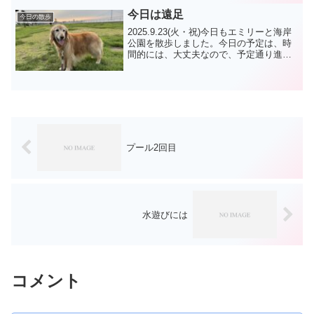
席から動かないので、離れて別メニュで
動きました。...
今日は遠足
今日の散歩
2025.9.23(火・祝)今日もエミリーと海岸
公園を散歩しました。今日の予定は、時
間的には、大丈夫なので、予定通り進め
ます。エミリーは、預託訓練ですが、い
つもの散歩で間に合いますので、いつも
の様に西海岸に行きました。今日は休日
ですが、飛び...
プール2回目
水遊びには
コメント