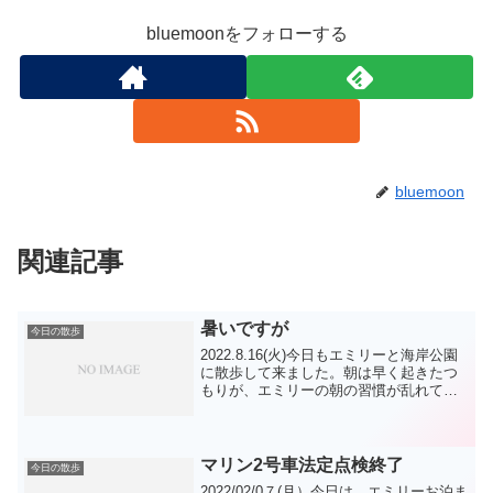
bluemoonをフォローする
bluemoon
関連記事
暑いですが
今日の散歩
2022.8.16(火)今日もエミリーと海岸公園
に散歩して来ました。朝は早く起きたつ
もりが、エミリーの朝の習慣が乱れて散
歩の出発が遅れ おまけに一眼レフを忘
れるという失態を重ねてしまいました。
今日の写真はスマホです。取り敢えず
エミリーには...
マリン2号車法定点検終了
今日の散歩
2022/02/0７(月）今日は エミリーお泊ま