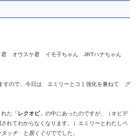
ク君 オウスケ君 イモ子ちゃん JRTハナちゃん
りますので、今日は エミリーとコミ強化を兼ねて
グ
された「
レクオビ
」の中にあったのですが、（オビデ
唱されてわからなくなります。）エミリーとわたしペ
ータッチ
と
股くぐり
ででした。