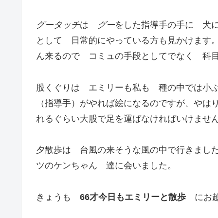
グータッチ
は
グー
をした指導手の手に 犬
として 日常的にやっている方も見かけます
ん来るので コミュの手段としてでなく 科
股くぐりは エミリーも私も 種の中では小
（指導手）がやれば絵になるのですが、やは
れるぐらい大股で足を運ばなければいけませ
夕散歩は 台風の来そうな風の中で行きました
ツのケンちゃん 達に会いました。
きょうも
66才今日もエミリーと散歩
にお越