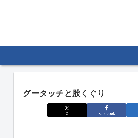
グータッチと股くぐり
X
Facebook