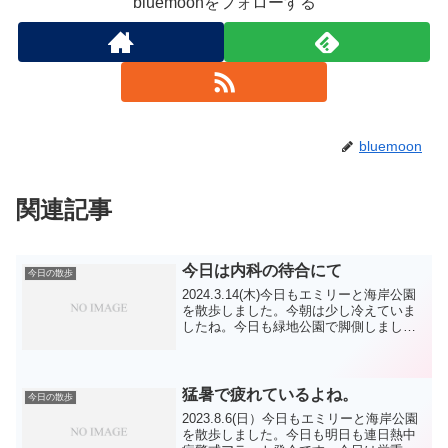
bluemoonをフォローする
bluemoon
関連記事
今日は内科の待合にて
今日の散歩
2024.3.14(木)今日もエミリーと海岸公園
を散歩しました。今朝は少し冷えていま
したね。今日も緑地公園で脚側しまし
た。今朝は、パピヨン君 TP君 リンち
ゃん ロン君 達に会ました。今日は健康
診断の続きの為、近所の内科を受診しま
した。前...
猛暑で疲れているよね。
今日の散歩
2023.8.6(日）今日もエミリーと海岸公園
を散歩しました。今日も明日も連日熱中