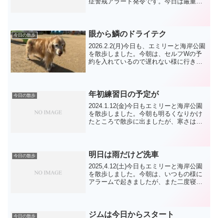
症警戒アラート発令です。今日は厳重警
戒で、明日も厳重警戒 です。曇り予報で
すが・・。朝練はエミリーのボール遊び
に翻弄されるような練習になってます
が、主導権は取...
眼から鱗のドライテク
今日の散歩
2026.2.2(月)今日も、エミリーと海岸公園
を散歩しました。今朝は、セルフWの予
約を入れているので遅れない様に行きま
した。先日にお願いしていたエミリー の
シャンプーをトリマー先生に見ていただ
きました。2週間前に自分でしましたが、
なぜか急...
年初練習日の予定が
今日の散歩
2024.1.12(金)今日もエミリーと海岸公園
を散歩しました。今朝も明るくなりかけ
たところで散歩に出ましたが、寒さは、
緩まりましたね。今日のエミリーは出か
ける前にミッション完了でした。それに
しても、散歩の方 少ないですね。今週
から年初の預...
明日は雨だけど洗車
今日の散歩
2025,4.12(土)今日もエミリーと海岸公園
を散歩しました。今朝は、いつもの様に
アラームで起きましたが、また二度寝に
なりました。散歩までには時間はありま
すが、・・。ラジオ体操が終わるまで
に、西海岸に向かいます。今朝は、フラ
ンちゃん ジャ...
ジムは今日からスタート
今日の散歩