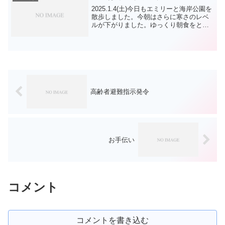
2025.1.4(土)今日もエミリーと海岸公園を
散歩しました。今朝はさらに寒さのレベ
ルが下がりました。ゆっくり朝食をとっ
て東海岸から西海岸を歩きました。今朝
は、秋田・ハナちゃん 柴犬君 AT君
シーズ君 リンちゃん GRマルちゃん
TP君 ...
高齢者避難指示発令
お手伝い
コメント
コメントを書き込む