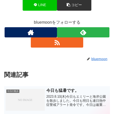
LINE
コピー
bluemoonをフォローする
bluemoon
関連記事
今日も猛暑です。
今日の散歩
2023.8.10(木)今日もエミリーと海岸公園
を散歩しました。今日も明日も連日熱中
症警戒アラート発令です。今日は厳重警
戒で、明日も厳重警戒 です。もう 無防
備に外に出るのは、サマータイムでない