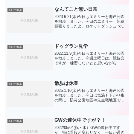
と行けませんね。海岸公園の人もワンコ
も、何か頑...
なんてこと無い日常
今日の散歩
2023.6.21(水)今日もエミリーと海岸公園
を散歩しました。今日のエミリー 朝練
頑張りましたよ。ロケットダッシュ です
が、文句言われると思いましたが、3本頑
張りました。ブヒィーの声も無く、調子
いいのかもですね。最近 困った事に、
おやつを...
ドッグラン見学
今日の散歩
2022.11.9(水)今日もエミリーと海岸公園
を散歩しました。今週土曜日は、競技会
ですが 練習しないとと思いながら 結
局 30m走をして やった気分になって
ます。落ち着きませんね。寒くなると
散歩の方が減りましたね。今朝は サモ
エドのイモ...
散歩は休業
今日の散歩
2025.1.10(金)今日もエミリーと海岸公園
を散歩しました。今日は気温も下がり夜
の間に、防災公園地区や先生宅地区では
雪になったようです。今日は防災公園で
教室の予定が、雪による諸般の事情によ
り、開始時間が1時間遅れることになりま
した。エミ...
GWの連休中ですが？！
今日の散歩
2022/05/04(祝・水）GWの連休中です
が、特に普段と変わりなく 一日が過ぎ