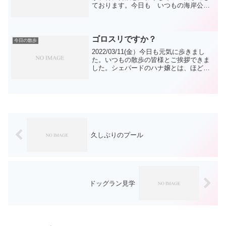
ております。今日も いつもの海岸公園
に行きましたよ。途中の駐車場の混み具
合と西側海岸の人影は一致しませんね。
みんな東側に行ったのかな。エミリーは
相変わらず プ...
ゴロスリですか？
今日の散歩
2022/03/11(金）今日も元気に歩きまし
た。いつもの散歩の皆様とご挨拶できま
した。シェパードのハナ嬢とは、ほどよ
い距離でご挨拶ですね。エミリー明日か
ら遠征ですが、大丈夫？・最終調整かな
12日大阪舞洲(旧舞洲東運動場）13日愛知
県岡崎中...
久しぶりのプール
ドッグラン見学