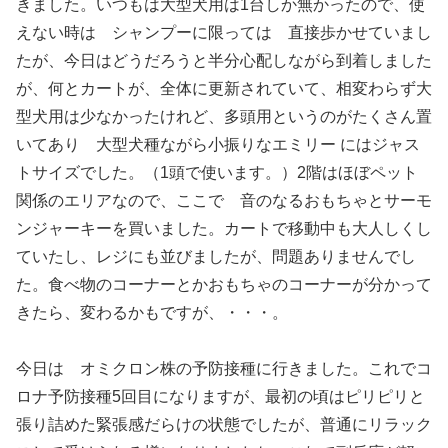
きました。いつもは大型犬用は1台しか無かったので、使
えない時は シャンプーに限っては 直接歩かせていまし
たが、今日はどうだろうと半分心配しながら到着しました
が、何とカートが、全体に更新されていて、相変わらず大
型犬用は少なかったけれど、多頭用というのがたくさん置
いてあり 大型犬種ながら小振りなエミリー にはジャス
トサイズでした。（1頭で使います。）2階はほぼペット
関係のエリアなので、ここで 音のなるおもちゃとサーモ
ンジャーキーを買いました。カートで移動中も大人しくし
ていたし、レジにも並びましたが、問題ありませんでし
た。食べ物のコーナーとかおもちゃのコーナーが分かって
きたら、変わるかもですが、・・・。
今日は オミクロン株の予防接種に行きました。これでコ
ロナ予防接種5回目になりますが、最初の頃はピリピリと
張り詰めた緊張感だらけの状態でしたが、普通にリラック