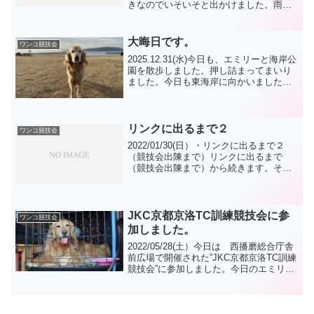
きなのでいそいそと出かけました。雨上
がりの公園散歩を満喫しました。西の海
岸では 重機が入って工事みたいでし
た。・コロナ3回目ワクチン副反応？夜中
大晦日です。
ワンコ競技会
から 腕に...
2025.12.31(水)今日も、エミリーと海岸公
園を散歩しました。押し詰まってまいり
ました。今日も東海岸に向かいました
が、西海岸に向かう事なく直帰しまし
た。12の後エミリーには外で待ってもら
いましたが、もう一つも完了してた様で
す。今朝は、...
リンクに出るまで２
ワンコ競技会
2022/01/30(日）・リンクに出るまで２
（競技会出陳まで）リンクに出るまで
（競技会出陳まで）から続きます。そし
て 先生の出した 答えは フードボー
ル作戦でした。家を出る前に この日だ
けは マリンに食事を与えず会場につい
てからも 軽いフ...
JKC京都京洛TC訓練競技会に参
ワンコ競技会
加しました。
2022/05/28(土）今日は 西播磨総合庁舎
前広場で開催された”JKC京都京洛TC訓練
競技会”に参加しました。今日のエミリー
は 出陳前には やってくれそうな様子
で リンクに入るとテンションだだ下が
りになりました。写真は 終わった後の
扇風...