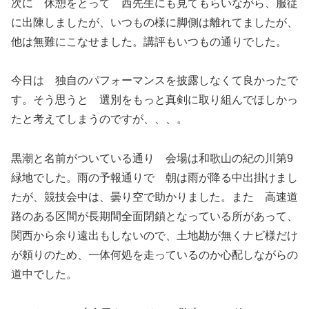
次に 休憩をとって 西先生にも見てもらいながら、服従
に出陳しましたが、いつもの様に脚側は離れてましたが、
他は無難にこなせました。講評もいつもの通りでした。
今日は 独自のパフォーマンスを披露しなくて良かったで
す。そう思うと 選別をもっと真剣に取り組んでほしかっ
たと考えてしまうのですが、、、。
黒潮と名前がついている通り 会場は和歌山の紀の川第9
緑地でした。雨の予報通りで 朝は雨が降る中出掛けまし
たが、競技会中は、曇り空で助かりました。また 高速道
路のある区間が長期間全面閉鎖となっている所があって、
関西から余り遠出もしないので、土地勘が無くナビ様だけ
が頼りのため、一体何処を走っているのか心配しながらの
道中でした。