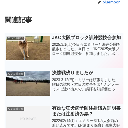
bluemoon
関連記事
JKC大阪ブロック訓練競技会参加
ワンコ競技会
2025.3.1(土)今日もエミリーと海岸公園を
散歩しました。今日は JKC2025大阪ブ
ロック訓練競技会 参加しました。出陳
種目は、選別他臭 です。結果は○✖︎○✖︎
でした。今日の天候は、時折春風の様な
逆風が吹いて、エミリー の競技中も...
決勝戦残りましたが
ワンコ競技会
2023.3.12(日)エミリーは頑張りました。
昨日の試験・本日の本番をほとんどノー
ミスに近い出来で、講評も好評価だった
そうです。昨日の画像を見て 何かやる
かもと思いましたが、的中してしまいま
した。エミリーの出たクラスは プロ2部
で、出陳...
有効な狂犬病予防注射済み証明書
ワンコ競技会
または注射済み票？
2022/02/14(月）エミリー3月の大会前の
追い込みです。(お泊まり保育）先生大好