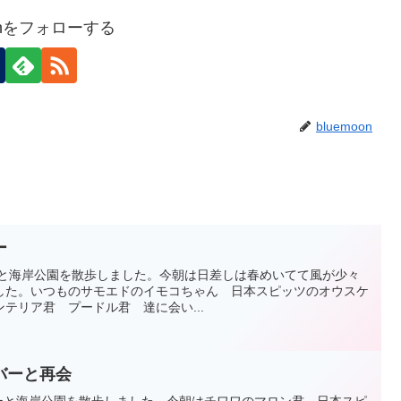
oonをフォローする
bluemoon
ー
エミリーと海岸公園を散歩しました。今朝は日差しは春めいてて風が少々
した。いつものサモエドのイモコちゃん 日本スピッツのオウスケ
テリア君 プードル君 達に会い...
バーと再会
もエミリーと海岸公園を散歩しました。今朝はチワワのマロン君 日本スピ