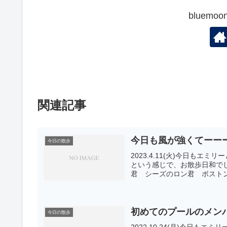
bluem
関連記事
今日も風が強くてーー
今日の散歩
2023.4.11(火)今日も
という感じで、お散歩日和で
君 シーズのロン君 ボストン
初めてのプールのメン
今日の散歩
2022.10.24(月)今日