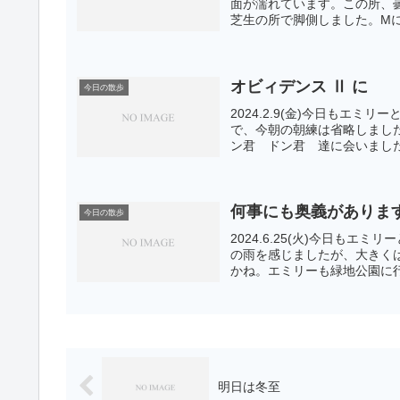
面が濡れています。この所、
芝生の所で脚側しました。Mに
オビィデンス Ⅱ に
今日の散歩
2024.2.9(金)今日もエ
で、今朝の朝練は省略しまし
ン君 ドン君 達に会いました
何事にも奥義がありま
今日の散歩
2024.6.25(火)今日も
の雨を感じましたが、大きく
かね。エミリーも緑地公園に行
明日は冬至