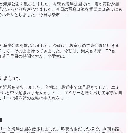
エミリーと海岸公園を散歩しました。今朝も海岸公園では、霞か黄砂か曇
雨だからと散歩されてました。今日の写真は海を背景には余りにも
パチリとしました。今日は柴君 ...
エミリーと海岸公園を散歩しました。今朝は、教室なので東公園に行きま
了して、そのまま帰ってきました。今朝は、柴犬君３頭 TP君
若干早目の時間ですが、小学生は...
りました。
エミリーと近所を散歩しました。今朝は、最近中では早起きでした。エミ
暗いと中々起きれませんが、・・。エミリーを送り出して家事や自
リーの絶不調の被毛の手入れをし...
加
日もエミリーと海岸公園を散歩しました。昨夜も雨だった様で、今朝も路