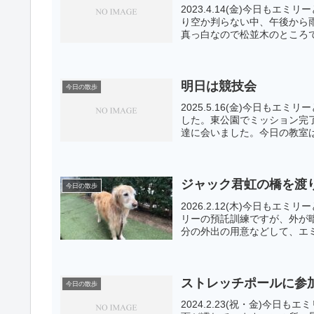
2023.4.14(金)今日も
り空か判らない中、午後から
真っ白なので松並木のところで
明日は競技会
今日の散歩
2025.5.16(金)今日も
した。東公園でミッション完
達に会いました。今日の教室は
ジャック君虹の橋を渡
今日の散歩
2026.2.12(木)今日も
リーの預託訓練ですが、外が
分の外出の用意などして、エミ
ストレッチポールに参
今日の散歩
2024.2.23(祝・金)今