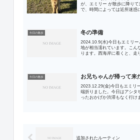
が、エミリー が散歩に降り
で、時間によっては近所迷惑に
冬の準備
今日の散歩
2024.10.9(水)今日も
地が相当濡れています。こん
ります。西海岸に着くと、走り
お兄ちゃんが帰って来
今日の散歩
2023.12.29(金)今日
端折りました。今日はアシタ
ったおかげか渋滞もなく行けま
追加されたルーティン