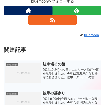
bluemoonをフォローする
bluemoon
関連記事
駐車場その後
今日の散歩
2024.10.24(木)今日もエミリーと海岸公園
を散歩しました。今朝は東海岸から西海
岸に歩きました。途中、スーパーの前を
通りましたが、上がったままの駐車場バ
ーでした。何度も壊されて何度も修理さ
れてますが、今回も最終修理から1日も稼
働してな...
彼岸の墓参り
今日の散歩
2024.9.20(金)今日もエミリーと海岸公園
を散歩しました。今朝も走り隊のみんな