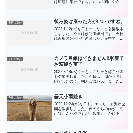
は広場に集結ですね。いつの間にやら、
小型犬最強のチームの様になりつつあり
ますね。季節の変化はあるけれど、暑さ
が半端ないのはなんともならない様で、
今日は緑地公...
後ろ姿は座った方がいいですね。
今日の散歩
2023.1.12(木)今日もエミリーと公園散歩
しました。今日は預託訓練日です。今日
は近所の公園へ行きました。途中で 柴
のコタロウ君に会いました。公園では、
LRモモちゃんに会いました。公園で写真
を撮ってから うちに戻るところで、先生
の車発見...
カメラ目線はできません&和菓子
今日の散歩
お萩焼き菓子
2022.8.18(木)今日もエミリーと海岸公園
を夕散歩しました。今日は 朝から強い
雨でしたので、朝んぽはパスしました。
天気予報は午後は天気が良いみたいなの
で、今日は遠足に行ってもらいました。
家でカメラを向けてもカメラ目線はでき
曇天小雨続き
今日の散歩
ません。相変...
2025.12.24(水)今日も、エミリーと海岸公
園を散歩しました。夜のうちの雨が、朝
には止んだ様ですが、散歩に出かける時
は、道路はビチャビチャでした。今日も
東から西へ向かいました。今朝は、TPち
ゃん 柴犬君 GRルーク君 ニコ君
GSハナ...