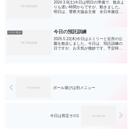
2024.3.9(土)今日は明日の準備で、散歩よ
りも遅い時間からですが、動きました。
明日は、警察犬協会主催 全日本服従訓
練競技大会です。会場は、愛知県岡崎
市・岡崎中央総合公園多目的広場です。
開催は明日ですが、今日、エミリーは前
日現地入りして...
今日の預託訓練
今日の散歩
2025.5.22(木)今日はエミリーと近所の公
園を散歩しました。今日は、預託訓練の
日ですが、お天気が微妙です。予定時間
のお迎えのつもりでいましたら、”どうし
ますか？”の問い合わせ、雨は午前中続い
ても午後には止むと思いますが、足元の
グチャグ...
ボール遊びは別メニュー
今日は剪定その1