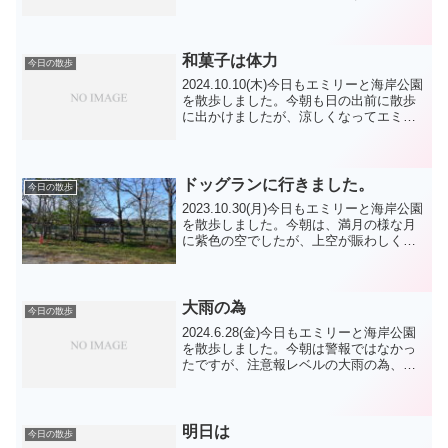
ョンが完了すると遊べると思ってます。
リードを自分で咥えてブンブンします。
今日は、緑地公園が空いてましたので、
朝練しまし...
和菓子は体力
今日の散歩
2024.10.10(木)今日もエミリーと海岸公園
を散歩しました。今朝も日の出前に散歩
に出かけましたが、涼しくなってエミリ
ーと遊んでいたら動、バッチリ朝日を浴
びてしまいました。今朝は、ランちゃ
ん テン君 TPムギちゃん ジャック
君 フランち...
ドッグランに行きました。
今日の散歩
2023.10.30(月)今日もエミリーと海岸公園
を散歩しました。今朝は、満月の様な月
に紫色の空でしたが、上空が賑わしく感
じられました。ヘリコブターが往復する
様な事故があった様です。今日は西海岸
に行きました。海には船の影が多くあり
ました。心...
大雨の為
今日の散歩
2024.6.28(金)今日もエミリーと海岸公園
を散歩しました。今朝は警報ではなかっ
たですが、注意報レベルの大雨の為、朝
んぽは残念しました。お昼には止むかも
と期待しましたが・・。夕方になって、
雨の切れ間があったので、東海岸公園に
行きました。...
明日は
今日の散歩