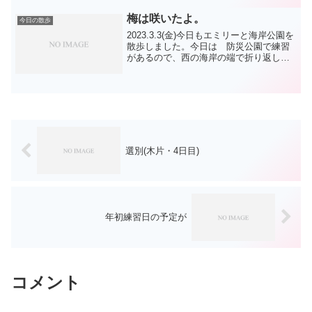
ちゃん ハッピーちゃん オウスケ君
モモコちゃん...
梅は咲いたよ。
今日の散歩
2023.3.3(金)今日もエミリーと海岸公園を
散歩しました。今日は 防災公園で練習
があるので、西の海岸の端で折り返しま
した。今朝は シーズのロン君 柴君
プードル君 JRTラナちゃん サモエド
のイモコちゃん 日本スピッツのオウス
ケ君 達に...
選別(木片・4日目)
年初練習日の予定が
コメント