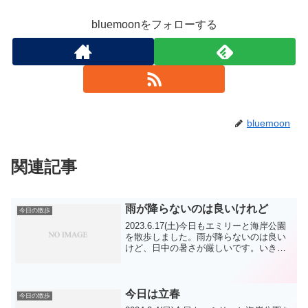
bluemoonをフォローする
bluemoon
関連記事
雨が降らないのは良いけれど
今日の散歩
2023.6.17(土)今日もエミリーと海岸公園
を散歩しました。雨が降らないのは良い
けど、日中の暑さが厳しいです。いきな
り夏のようですが、・・・。こう暑くな
ると、エミリーもダラダラ脚側をやって
くれませんので、2本のロケットダッシュ
の後は右周...
今日は立春
今日の散歩