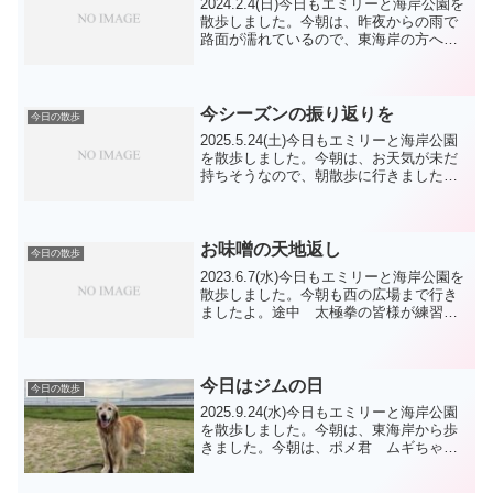
2024.2.4(日)今日もエミリーと海岸公園を
散歩しました。今朝は、昨夜からの雨で
路面が濡れているので、東海岸の方へ行
きました。今日の練習は無しにしまし
た。今日は立春、まだ春とは思えません
が、特に何も無いのが春です。当日にな
って季節感の無...
今シーズンの振り返りを
今日の散歩
2025.5.24(土)今日もエミリーと海岸公園
を散歩しました。今朝は、お天気が未だ
持ちそうなので、朝散歩に行きました。
散歩の方も ランナーの方もワンコ散歩
の方も頑張って動いていますね。エミリ
ー も緑地公園に行きました。いつながら
エミリー ...
お味噌の天地返し
今日の散歩
2023.6.7(水)今日もエミリーと海岸公園を
散歩しました。今朝も西の広場まで行き
ましたよ。途中 太極拳の皆様が練習中
でしたから、先を急ぎましたよ。エミリ
ーも遠慮することを覚えてくれたかな。
帰りはちょうど練習が終わった様で”エミ
リータイム...
今日はジムの日
今日の散歩
2025.9.24(水)今日もエミリーと海岸公園
を散歩しました。今朝は、東海岸から歩
きました。今朝は、ポメ君 ムギちゃ
ん TP君 フランちゃん BCランちゃ
ん ヴィヴィちゃん イヴ君 ラッキー