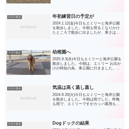
エミリーと駐車場あたりで動きました。
前の組みが終わったので、エミリーチー
ムも芝生に入りました。今日は日曜日
(3/1)に競...
年初練習日の予定が
今日の散歩
2024.1.12(金)今日もエミリーと海岸公園
を散歩しました。今朝も明るくなりかけ
たところで散歩に出ましたが、寒さは、
緩まりましたね。今日のエミリーは出か
ける前にミッション完了でした。それに
しても、散歩の方 少ないですね。今週
から年初の預...
幼稚園へ
今日の散歩
2025.9.3(水)今日もエミリーと海岸公園を
散歩しました。今朝は、エミリー お出か
けの時短の為、東公園に行きました。今
日は、珍しくワンコさんには出会いませ
んでした。今日の写真は、珍しく久しぶ
りに陸橋の端です。例によって喜んで出
かけた次第...
気温は高く蒸し蒸し
今日の散歩
2024.8.20(火)今日もエミリーと海岸公園
を散歩しました。今朝は雨でした。昨晩
も雨で、エミリーですがカッパ着用も、
頭が濡れているので結構体も濡れまし
た。よって今朝の定時の朝散歩は後にし
ました。ゆっくりご飯を頂いて、朝の用
事を済ましてか...
Dogドックの結果
今日の散歩