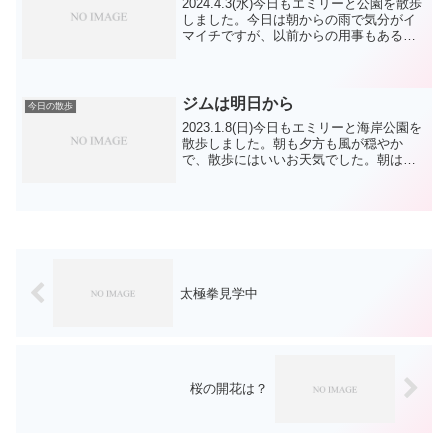
2024.4.3(水)今日もエミリーと公園を散歩
しました。今日は朝からの雨で気分がイ
マイチですが、以前からの用事もあるの
で、優先順位を決めて動きます。今日は
美容院の予約があるので、雨だし、で、
エミリーには先に朝ごはんを食べて頂き
休養をお願い...
ジムは明日から
今日の散歩
2023.1.8(日)今日もエミリーと海岸公園を
散歩しました。朝も夕方も風が穏やか
で、散歩にはいいお天気でした。朝は散
歩の方も少なく広場も動き放題ですが、
おやつを持たないと動きが止まるエミリ
ー ですが、脚側練習が中々です。結局お
やつを持って...
太極拳見学中
桜の開花は？