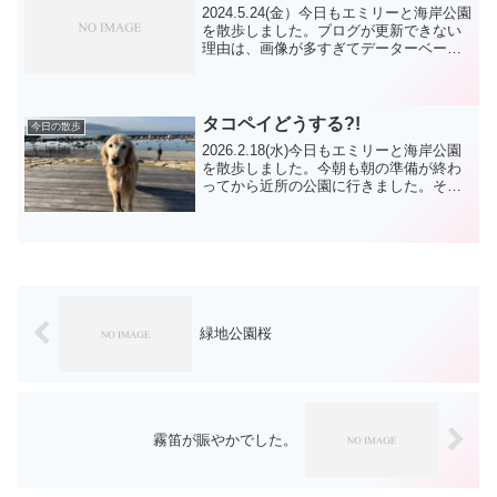
2024.5.24(金）今日もエミリーと海岸公園
を散歩しました。ブログが更新できない
理由は、画像が多すぎてデーターベース
に余裕がなくなったからですが、10年以
上続けておられる方はどんなにやってい
るのだろうと考えてしまいます。今回、
データーが...
タコペイどうする?!
今日の散歩
2026.2.18(水)今日もエミリーと海岸公園
を散歩しました。今朝も朝の準備が終わ
ってから近所の公園に行きました。その
後、エミリー を連れて買い物に行きまし
た。帰ってから行く所があるので駆け足
でしたが、海岸に行きました。これまで
地域振興券...
緑地公園桜
霧笛が賑やかでした。