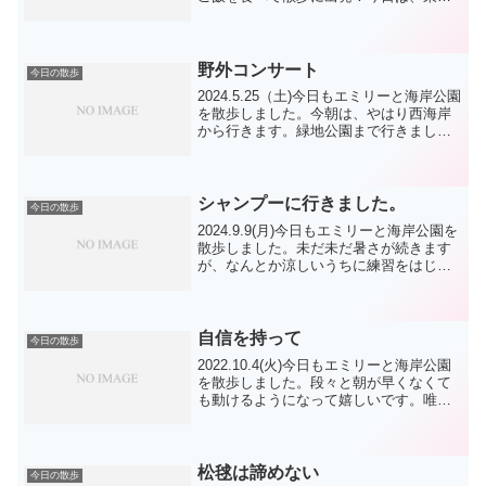
岸の浜を歩いて西海岸に行きました。途
中でミッション完了ですが、掃除のおじ
さんが物を引き取ってくれました。ラッ
キーです。西...
野外コンサート
今日の散歩
2024.5.25（土)今日もエミリーと海岸公園
を散歩しました。今朝は、やはり西海岸
から行きます。緑地公園まで行きまし
た。基本のキに立ち返り、脚側を不十分
なまま進めないことにします。今日も松
毬を密かに持ち帰ろうとしていました
ね。今日は朝から...
シャンプーに行きました。
今日の散歩
2024.9.9(月)今日もエミリーと海岸公園を
散歩しました。未だ未だ暑さが続きます
が、なんとか涼しいうちに練習をはじめ
たいのですが、明日からにしようと思い
ます。今朝は、ジャック君 TP君 メイ
ちゃん テン君 リンちゃん カイ君
フランちゃ...
自信を持って
今日の散歩
2022.10.4(火)今日もエミリーと海岸公園
を散歩しました。段々と朝が早くなくて
も動けるようになって嬉しいです。唯
いつも会ってた方にはお出会いできない
ことも発生しますね。今日はそんな感じ
で 小さいワンコちゃんには会いました
が、お名前も...
松毬は諦めない
今日の散歩