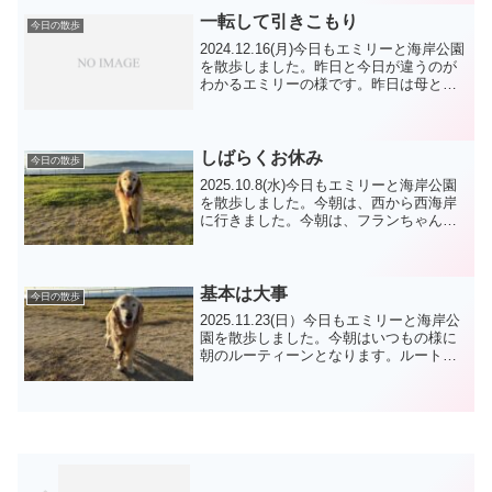
すが。和菓子にクリスマスはないのでお
正月を先取りし...
一転して引きこもり
今日の散歩
2024.12.16(月)今日もエミリーと海岸公園
を散歩しました。昨日と今日が違うのが
わかるエミリーの様です。昨日は母と一
緒に起きて来たのに、今朝はフードがら
みの音で起きて来ました。年内はもう出
陳もなく来月もしばらく予定がありませ
んので、気...
しばらくお休み
今日の散歩
2025.10.8(水)今日もエミリーと海岸公園
を散歩しました。今朝は、西から西海岸
に行きました。今朝は、フランちゃん
オウスケ君 モモコちゃん リンちゃ
ん ポメ君 達に会いました。午後か
ら、ジムに行きました。夕散歩は、いつ
もの時間に行きま...
基本は大事
今日の散歩
2025.11.23(日）今日もエミリーと海岸公
園を散歩しました。今朝はいつもの様に
朝のルーティーンとなります。ルートは
いくらか変更して、まずは緑地公園に向
かいました。寒さのせいか公園で遊ぶ方
もジョグの方も少なくて、今朝は、脚側
練習しました...