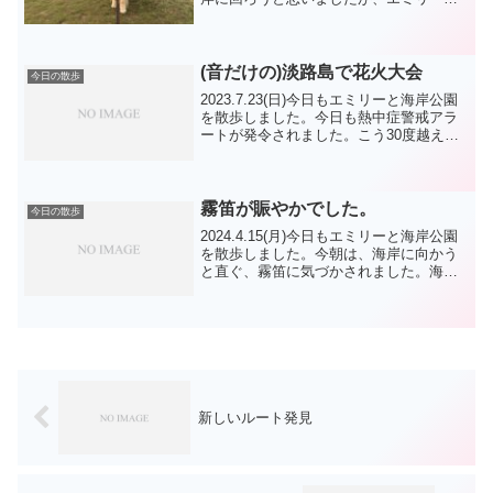
直帰を選択しました。今朝は、コーギー
兄弟 ヨーク君 柴犬君 TP君 “亀”さ
ん ニコ君 達に会いました。今日はも
う一つの...
(音だけの)淡路島で花火大会
今日の散歩
2023.7.23(日)今日もエミリーと海岸公園
を散歩しました。今日も熱中症警戒アラ
ートが発令されました。こう30度越えが
続くと、ボディブローの様に体にきます
ね。今朝は BCラッキーちゃん 甲斐ハ
スキーのメイちゃん シェルティのフラ
ンちゃん...
霧笛が賑やかでした。
今日の散歩
2024.4.15(月)今日もエミリーと海岸公園
を散歩しました。今朝は、海岸に向かう
と直ぐ、霧笛に気づかされました。海岸
では、あたりは曇りが全体を覆い、大橋
は見えず向こうの島はぼんやりしていま
した。緑地公園は未だ周りが見えました
が、薄ら白い...
新しいルート発見