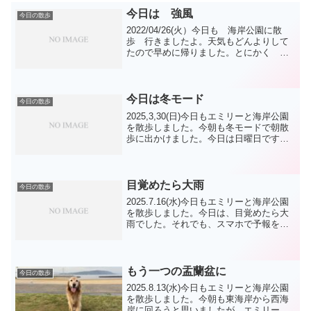
今日は 強風
今日の散歩
2022/04/26(火）今日も 海岸公園に散
歩 行きましたよ。天気もどんよりして
たので早めに帰りました。とにかく 風
が強くて 帽子は被ってられなくて脱ぎ
ました。エミリーは平気だったみたいで
す。午後から ジムに行きましたが 駐
車場に車を止め...
今日は冬モード
今日の散歩
2025,3,30(日)今日もエミリーと海岸公園
を散歩しました。今朝も冬モードで朝散
歩に出かけました。今日は日曜日です
が、散歩の方はちらほらですね。途中小
休止はありますが、ひたすら緑地公園目
指して歩きました。ワンコはこのくらい
の気温がいい様...
目覚めたら大雨
今日の散歩
2025.7.16(水)今日もエミリーと海岸公園
を散歩しました。今日は、目覚めたら大
雨でした。それでも、スマホで予報をチ
ェックして、雨が分断して降る様で一時
的な雨と分かり、いつもの様に朝の準備
をしてエミリーを散歩に誘いました。気
乗りのしない...
もう一つの盂蘭盆に
今日の散歩
2025.8.13(水)今日もエミリーと海岸公園
を散歩しました。今朝も東海岸から西海
岸に回ろうと思いましたが、エミリーは