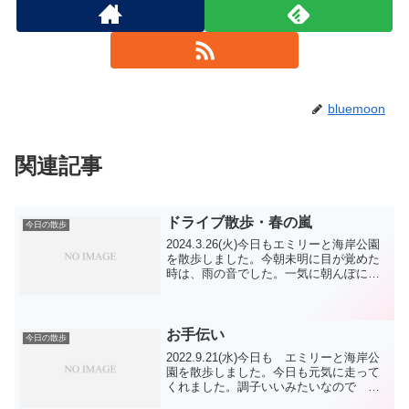
bluemoon
関連記事
ドライブ散歩・春の嵐
今日の散歩
2024.3.26(火)今日もエミリーと海岸公園
を散歩しました。今朝未明に目が覚めた
時は、雨の音でした。一気に朝んぽに行
く力が無くなりました。起きてから様子
を見てましたが、もう今日もタオルドラ
イ・ドライヤーをする力が潰えそうでし
た。とりあえ...
お手伝い
今日の散歩
2022.9.21(水)今日も エミリーと海岸公
園を散歩しました。今日も元気に走って
くれました。調子いいみたいなので 調
子に乗ってお片付けもお願いして ロン