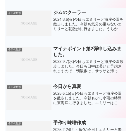
グリードの端を運んでもらいました。い
つもは 練習前の写真ですが、練習後の
お手伝いの図...
ジムのクーラー
今日の散歩
2024.8.6(火)今日もエミリーと海岸公園を
散歩しました。今朝も気分の乗らないエ
ミリーと朝散歩に行きました。うちから
出る時は、行きたくないのですが、陸橋
を歩き始めると、前向きに歩いているエ
ミリーです。とは言っても暑いので、緑
地公園でター...
マイナポイント第2弾申し込みま
今日の散歩
した。
2022.9.7(水)今日もエミリーと海岸公園散
歩しました。今日も日中は暑いと予想さ
れますので 朝散歩は、サッサと帰って
来ました。うちを出る時に出待ちのチワ
ワちゃんに会いました。西海岸では タ
イ君 ジャック君 いも子ちゃん オウ
今日から真夏
今日の散歩
スケ君 シェ...
2025.6.15(日)今日もエミリーと海岸公園
を散歩しました。今朝も少し小雨の時間
に東海岸に行きました。エミリーはここ
に来るとすぐに帰ると決めているようで
す。強くはないけど降り続く小雨に帰っ
てきました。今日はお昼前から天気が回
復で暑いくら...
手作り味噌作成
今日の散歩
2025.2.24(月・振休)今日もエミリーと海