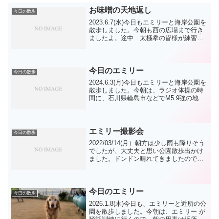
お味噌の天地返し
今日の散歩
2023.6.7(水)今日もエミリーと海岸公園を
散歩しました。今朝も西の広場まで行き
ましたよ。途中 太極拳の皆様が練習中
でしたから、先を急ぎましたよ。エミリ
ーも遠慮することを覚えてくれたかな。
帰りはちょうど練習が終わった様で”エミ
リータイム...
今日のエミリー
今日の散歩
2024.6.3(月)今日もエミリーと海岸公園を
散歩しました。今朝は、ラジオ体操の時
間に、石川県輪島市などでM5.9強の地震
があったそうで、ラジオ体操をしに来ら
れた方は、其々が体操して、散歩してお
られました。地震の多い国です。今朝
は、ドン君...
エミリー撮影会
今日の散歩
2022/03/14(月）朝方は少し雨も降りそう
でしたが、大丈夫と思い公園散歩出かけ
ました。ドンドン晴れてきましたのでい
つもの皆様も散歩を楽しまれてますよ。
エミリーも昨夜よく眠れたようで 元気
です。 地面が濡れているので 走らせ
るのはやめて...
今日のエミリー
今日の散歩
2026.1.8(木)今日も、エミリーと近所の公
園を散歩しました。今朝は、エミリー が