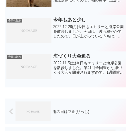
預託訓練に行くので、朝の用事は近所の
公園で済ませました。今日は18歳の柴犬
君に会いました。帰ってから朝ごはんに
してお迎えを待ちました。お迎えの車が
わかると...
今年もあと少し
今日の散歩
2022.12.26(月)今日もエミリーと海岸公園
を散歩しました。今日は 波も穏やかで
したので、日が上がっているうちは、お
散歩日和でした。今朝は サモエドのイ
モコちゃん 日本スピッツのオウスケ
君 シーズのロン君 チワワのマロン
君 達に会いま...
海づくり大会迫る
今日の散歩
2022.11.5(土)今日もエミリーと海岸公園
を散歩しました。第41回全国豊かな海づ
くり大会が開催されますので、1週間前と
もなると、交通規制のお知らせなどが発
せられております。ここの海岸公園も行
事会場に近いので、交通規制にかかる様
です。西...
雨の日は立止(りっし)