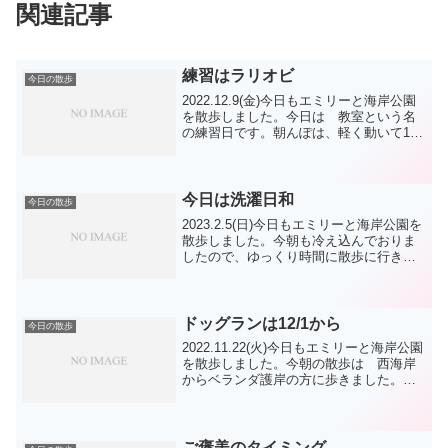
関連記事
練習はラリオビ
今日の散歩
2022.12.9(金)今日もエミリーと海岸公園
を散歩しました。今日は 教室という名
の練習日です。朝んぽは、軽く動いて1本
だけ長めの招呼で終わりました。今朝
は サモエドのイモコちゃん 日本スピ
ッツのオウスケ君 シーズのロン君 に
会いました。...
今日は洗濯日和
今日の散歩
2023.2.5(日)今日もエミリーと海岸公園を
散歩しました。今朝も冷え込んでおりま
したので、ゆっくり時間に散歩に行きま
した。西の広場まで行って来ました。今
日はロングリードを使って招呼もやって
みました。エミリーとの間（ま)を確認し
ています。...
ドッグランは12/1から
今日の散歩
2022.11.22(火)今日もエミリーと海岸公園
を散歩しました。今朝の散歩は 西海岸
からベランダ護岸の方に歩きました。小
さなドッグランですが現在全面休止にな
ってました。12月1日リニューアルオープ
ンと表示されてました。現状は 枯れた
ままの...
ご褒美のタイミング