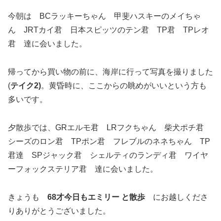
今朝は BCラッキーちゃん 甲斐ハスキーのメイちゃ
ん JRTカイ君 日本スピッツのテン君 TP君 TPレオ
君 達に会いました。
帰ってから買い物の前に、海岸に行って写真を撮りました
(
テイク2)
。黄昏時に、ここからの眺めがいいという方も
多いです。
夕散歩では、GRエルモ君 LRフクちゃん 柴犬ポチ君
シーズのロン君 TPポン君 フレブルのネネちゃん TP
君達 SPジャック君 シェルティのランディ君 ワイヤ
ーフォックステリア君 達に会いました。
きょうも
68才今日もエミリー と散歩
にお越しくださ
りありがとうございました。