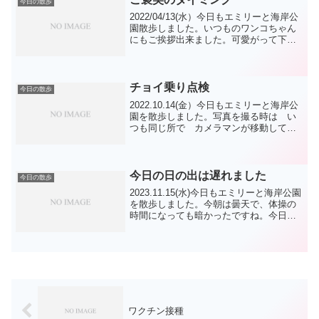
今日の散歩
2022/04/13(水）今日もエミリーと海岸公
園散歩しました。いつものワンコちゃん
にもご挨拶出来ました。可愛がって下さ
る方にもご挨拶出来ましたね。エミリー
達は段々暑くなると、過ごしにくくなる
よね。何しろ 毛皮着てるからね。これ
から 水分補...
チョイ乗り点検
今日の散歩
2022.10.14(金）今日もエミリーと海岸公
園を散歩しました。写真を撮る時は い
つも同じ所で カメラマンが移動してい
ます。今日の写真もそうなのですが、朝
の光が入ると全く違う様に見えますね。
後は カメラ目線をくれたタイミングだ
けです。今日...
今日の日の出は遅れました
今日の散歩
2023.11.15(水)今日もエミリーと海岸公園
を散歩しました。今朝は曇天で、体操の
時間になっても暗かったですね。今日も
ボール遊びをしましたが、思ったより時
間は進んでいるので駆け足の人もいたか
もね。エミリーは、ボール遊びの中で2・
3回本気...
ワクチン接種