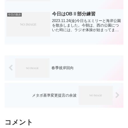
したので、お日様ギラギラではなかった
です。緑地公園もサッカー親子の練習み
たいな、暇だ...
今日はOBⅡ部分練習
今日の散歩
2023.11.24(金)今日もエミリーと海岸公園
を散歩しました。今朝は、西の公園につ
いた時には、ラジオ体操が始まってまし
た。今日は防災公園に練習に行くので、
昨日並みに用事が捗ればいいのですが、
既に破綻しそうですね。気分を切り替え
て、エミリ...
春季彼岸回向
メタボ基準変更提言の余波
コメント