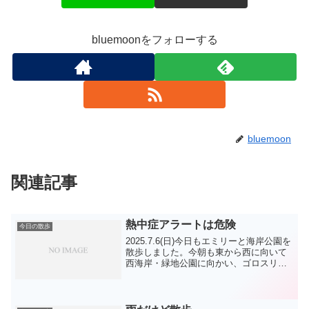
bluemoonをフォローする
bluemoon
関連記事
熱中症アラートは危険
今日の散歩
2025.7.6(日)今日もエミリーと海岸公園を
散歩しました。今朝も東から西に向いて
西海岸・緑地公園に向かい、ゴロスリを
して帰ってきました。今日も暑そうです
ね。散歩の方は、まあまあでしたが、走
られるかたは武装状態ですね。走って汗
をかくより、...