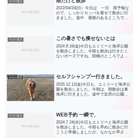
雨だけど散歩
今日の散歩
2022/04/24(日）今日は 一日 雨予報な
ので、しっかりカッパを着せて散歩に行
きました。途中 屋根のあるところで
写真を撮りました。削除しました。帰っ
てから シャンプーの後のような タオ
ルドライ・ドライヤー・毛玉取り＆ブラ
ッシングを行...
この暑さでも痩せないとは
今日の散歩
2024.8.16(金)今日もエミリーと海岸公園
を散歩しました。今朝も散歩は行きたく
ないポーズですね。陸橋のところでよう
やく諦めて前向きに歩きました。今日は
走り隊の集合の中に入りましたが、エミ
リーは最初から休憩モードで、他の子達
も走りたい子...
セルフシャンプー行きました。
今日の散歩
2025.12.12(金)今日も、エミリーと海岸公
園を散歩しました。今朝は、朝散歩は東
海岸に行きました。途中で近所の公園で
おばさまが作業中だったので、そのまま
海岸へ行きました。海岸では柴犬君に会
いました。今日は動物〇〇併設のセルフ
シャンプー...
WEB予約 一瞬で、
今日の散歩
2024.7.24(水)今日もエミリーと海岸公園
を散歩しました。今朝も早めに散歩に行
こうと準備しましたが、なかなか早さの
レベルが違いますね。今日は曇っていま