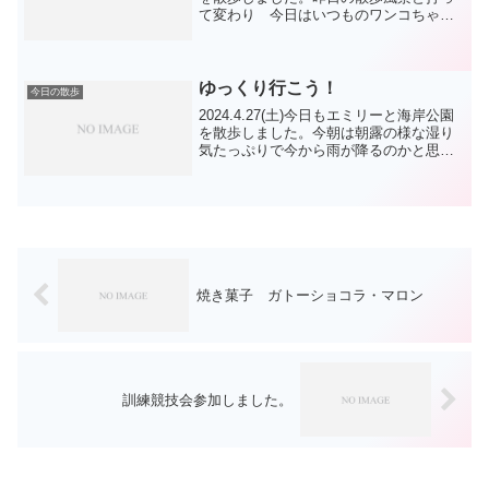
て変わり 今日はいつものワンコちゃん
達に会えました。 バケツをひっくり返
すと言いますが、昨日はそんな局所的な
大雨が降ったそうでちょっとした時間差
で大きな違い...
ゆっくり行こう！
今日の散歩
2024.4.27(土)今日もエミリーと海岸公園
を散歩しました。今朝は朝露の様な湿り
気たっぷりで今から雨が降るのかと思わ
せましたね。取り敢えず緑地公園に向か
いましたが、誰もいなかったのでロング
リードをつけて、100均で買ったコーンを
真ん中に...
焼き菓子 ガトーショコラ・マロン
訓練競技会参加しました。