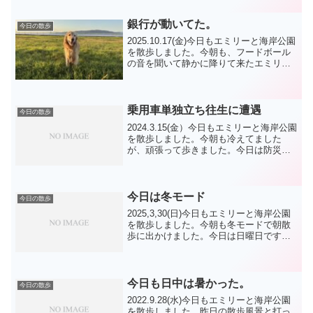
やってみました。練習ではまずまずです
ね。しつこく...
銀行が動いてた。
今日の散歩
2025.10.17(金)今日もエミリーと海岸公園
を散歩しました。今朝も、フードボール
の音を聞いて静かに降りて来たエミリー
です。散歩前のルーチンを期待しました
が、毎日は無理の様でそのまま散歩に出
ました。日々出かける時間が遅くなって
ますが、皆...
乗用車単独立ち往生に遭遇
今日の散歩
2024.3.15(金）今日もエミリーと海岸公園
を散歩しました。今朝も冷えてました
が、頑張って歩きました。今日は防災公
園での練習もあるので、気持ち早めに動
きました。朝は東公園に行きました。大
きい芝生のところで、30m程の招呼１本
しました。ホ...
今日は冬モード
今日の散歩
2025,3,30(日)今日もエミリーと海岸公園
を散歩しました。今朝も冬モードで朝散
歩に出かけました。今日は日曜日です
が、散歩の方はちらほらですね。途中小
休止はありますが、ひたすら緑地公園目
指して歩きました。ワンコはこのくらい
の気温がいい様...
今日も日中は暑かった。
今日の散歩
2022.9.28(水)今日もエミリーと海岸公園
を散歩しました。昨日の散歩風景と打っ