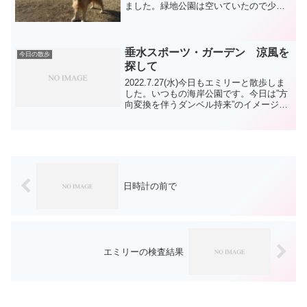
ました。緑地公園は空いていたので少し
脚側しました。西に回るときは陸鏡を使
うのが多いですが、自転車で通る方も多
く歩行者のことは眼中にない様です。来
月から道交法...
垂水スポーツ・ガーデン 涼風を
今日の散歩
探して
2022.7.27(水)今日もエミリーと散歩しま
した。いつもの海岸公園です。今日は”方
向変換を伴うダンベル持来”のイメージ
で ダンベルは1個なので片方づつやって
みました。ギャラリーもいなかったの
で、思い込みだけですが、イメージ通り
に動けまし...
日時計の前で
エミリーの検査結果