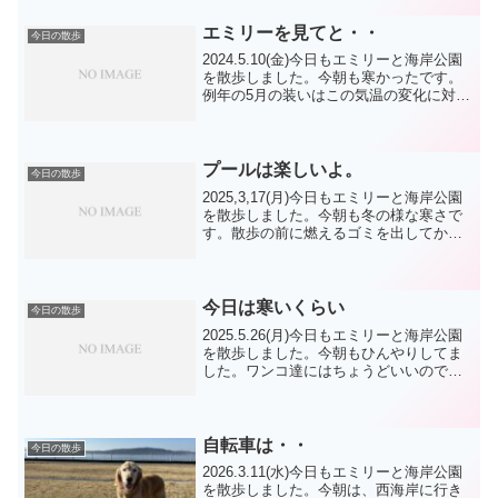
用意などして、エミリーの絶不調の被毛
の手入れをし...
エミリーを見てと・・
今日の散歩
2024.5.10(金)今日もエミリーと海岸公園
を散歩しました。今朝も寒かったです。
例年の5月の装いはこの気温の変化に対応
できませんね。何なんでしょう。今更な
がら朝夕重ね着になってます。今朝は東
海岸で用が済んだので帰ってきました。
今日は防災...
プールは楽しいよ。
今日の散歩
2025,3,17(月)今日もエミリーと海岸公園
を散歩しました。今朝も冬の様な寒さで
す。散歩の前に燃えるゴミを出してか
ら、西海岸に向かいました。今朝は、フ
レブルちゃん 柴君達 シュナウザー
君 ポメ君 達に会いました。今日は、
プールシャンプー...
今日は寒いくらい
今日の散歩
2025.5.26(月)今日もエミリーと海岸公園
を散歩しました。今朝もひんやりしてま
した。ワンコ達にはちょうどいいのでし
ょうが、長袖がないと無理ですね。緑地
公園では、誰もいなかったのですが、歩
行おじさんが、わざとらしくディストラ
クションやっ...
自転車は・・
今日の散歩
2026.3.11(水)今日もエミリーと海岸公園
を散歩しました。今朝は、西海岸に行き