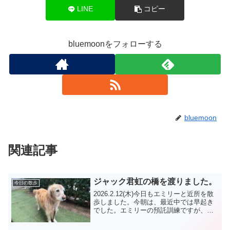
LINE
コピー
bluemoonをフォローする
bluemoon
関連記事
ジャック君虹の橋を渡りました。
今日の散歩
2026.2.12(木)今日もエミリーと近所を散
歩しました。今朝は、最近中では早起き
でした。エミリーの預託訓練ですが、外
が暗いと中々起きれませんが、・・。エ
ミリーを送り出して家事や自分の外出の